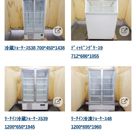
冷蔵ｼｮｰｹｰｽ538 700*450*1438
ﾃﾞｨｯﾋﾟﾝｸﾞｹｰｽ9
712*686*1055
ﾘｰﾁｲﾝ冷蔵ｼｮｰｹｰｽ539
ﾘｰﾁｲﾝ冷凍ｼｮｰｹｰｽ48
1200*650*1945
1200*695*1960