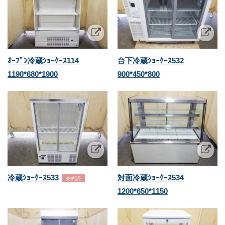
ｵｰﾌﾟﾝ冷蔵ｼｮｰｹｰｽ114
台下冷蔵ｼｮｰｹｰｽ532
1190*680*1900
900*450*800
冷蔵ｼｮｰｹｰｽ533
対面冷蔵ｼｮｰｹｰｽ534
売約済
1200*650*1150