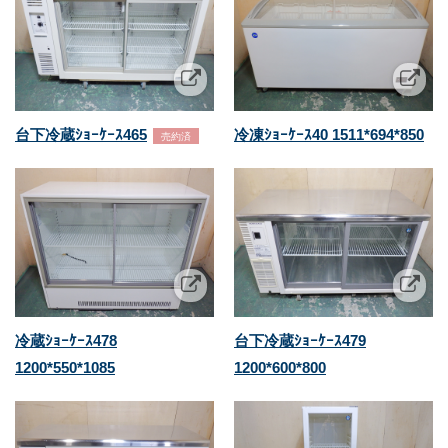
台下冷蔵ｼｮｰｹｰｽ465
冷凍ｼｮｰｹｰｽ40 1511*694*850
売約済
冷蔵ｼｮｰｹｰｽ478
台下冷蔵ｼｮｰｹｰｽ479
1200*550*1085
1200*600*800