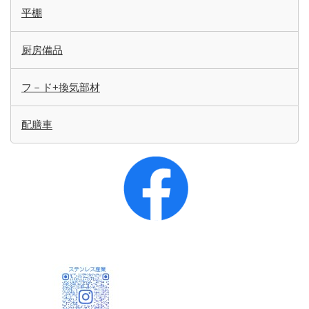
平棚
厨房備品
フ－ド+換気部材
配膳車