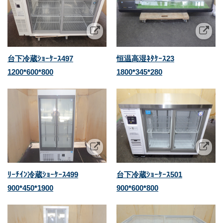
台下冷蔵ｼｮｰｹｰｽ497
恒温高湿ﾈﾀｹｰｽ23
1200*600*800
1800*345*280
ﾘｰﾁｲﾝ冷蔵ｼｮｰｹｰｽ499
台下冷蔵ｼｮｰｹｰｽ501
900*450*1900
900*600*800