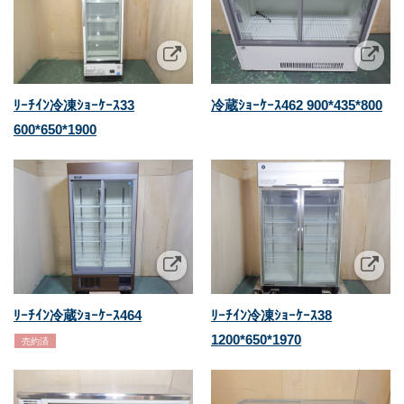
ﾘｰﾁｲﾝ冷凍ｼｮｰｹｰｽ33
冷蔵ｼｮｰｹｰｽ462 900*435*800
600*650*1900
ﾘｰﾁｲﾝ冷蔵ｼｮｰｹｰｽ464
ﾘｰﾁｲﾝ冷凍ｼｮｰｹｰｽ38
1200*650*1970
売約済