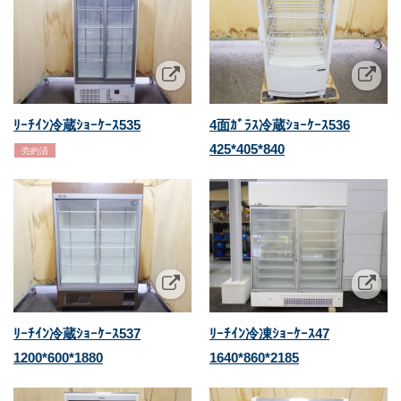
ﾘｰﾁｲﾝ冷蔵ｼｮｰｹｰｽ535
4面ｶﾞﾗｽ冷蔵ｼｮｰｹｰｽ536
425*405*840
売約済
ﾘｰﾁｲﾝ冷蔵ｼｮｰｹｰｽ537
ﾘｰﾁｲﾝ冷凍ｼｮｰｹｰｽ47
1200*600*1880
1640*860*2185