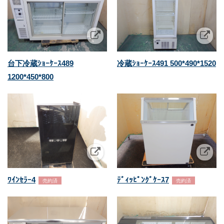
台下冷蔵ｼｮｰｹｰｽ489
冷蔵ｼｮｰｹｰｽ491 500*490*1520
1200*450*800
ﾜｲﾝｾﾗｰ4
ﾃﾞｨｯﾋﾟﾝｸﾞｹｰｽ7
売約済
売約済