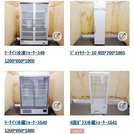
ﾘｰﾁｲﾝ冷凍ｼｮｰｹｰｽ49
ｼﾞｮｯｷｸｰﾗｰ10 455*700*1865
1200*650*1900
ﾘｰﾁｲﾝ冷蔵ｼｮｰｹｰｽ540
4面ｶﾞﾗｽ冷蔵ｼｮｰｹｰｽ541
1200*650*1880
売約済