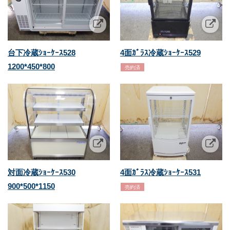
台下冷蔵ｼｮｰｹｰｽ528
4面ｶﾞﾗｽ冷蔵ｼｮｰｹｰｽ529
1200*450*800
売約済
対面冷蔵ｼｮｰｹｰｽ530
4面ｶﾞﾗｽ冷蔵ｼｮｰｹｰｽ531
900*500*1150
売約済