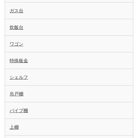
ガス台
炊飯台
ワゴン
特殊板金
シェルフ
吊戸棚
パイプ棚
上棚