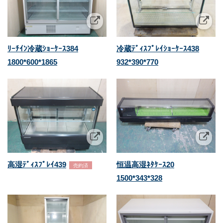
ﾘｰﾁｲﾝ冷蔵ｼｮｰｹｰｽ384
冷蔵ﾃﾞｨｽﾌﾟﾚｲｼｮｰｹｰｽ438
1800*600*1865
932*390*770
高湿ﾃﾞｨｽﾌﾟﾚｲ439
恒温高湿ﾈﾀｹｰｽ20
売約済
1500*343*328