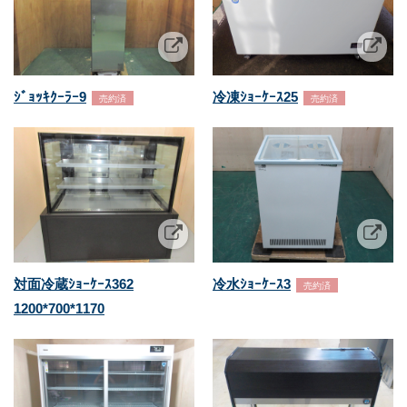
ｼﾞｮｯｷｸｰﾗｰ9
冷凍ｼｮｰｹｰｽ25
売約済
売約済
対面冷蔵ｼｮｰｹｰｽ362
冷水ｼｮｰｹｰｽ3
売約済
1200*700*1170