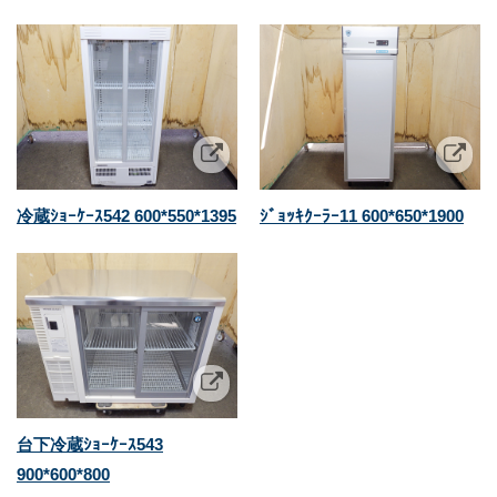
冷蔵ｼｮｰｹｰｽ542 600*550*1395
ｼﾞｮｯｷｸｰﾗｰ11 600*650*1900
台下冷蔵ｼｮｰｹｰｽ543
900*600*800