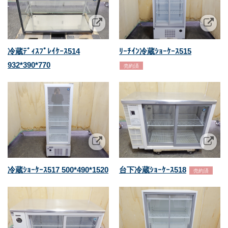
冷蔵ﾃﾞｨｽﾌﾟﾚｲｹｰｽ514
ﾘｰﾁｲﾝ冷蔵ｼｮｰｹｰｽ515
932*390*770
売約済
冷蔵ｼｮｰｹｰｽ517 500*490*1520
台下冷蔵ｼｮｰｹｰｽ518
売約済